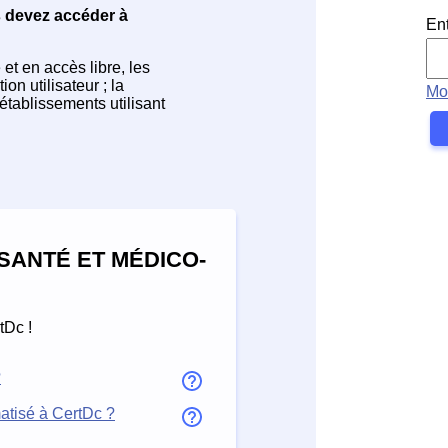
s devez accéder à
En
et en accès libre, les
on utilisateur ; la
Mo
établissements utilisant
SANTÉ ET MÉDICO-
tDc !
?
matisé à CertDc ?