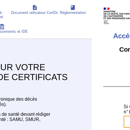
é :
Document utilisateur CertDc
Réglementation
nt
lissements et IDE
Accé
Con
UR VOTRE
DE CERTIFICATS
ctronique des décès
és).
Si 
n° 
s de santé devant rédiger
santé : SAMU, SMUR,