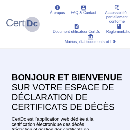
À propos
FAQ & Contact
Accessibilité :
partiellement
Cert
Dc
conforme
Document utilisateur CertDc
Réglementati
Mairies, établissements et IDE
BONJOUR ET BIENVENUE
SUR VOTRE ESPACE DE
DÉCLARATION DE
CERTIFICATS DE DÉCÈS
CertDc est l’application web dédiée à la
certification électronique des décès
(rédaction et gestion des certificats de